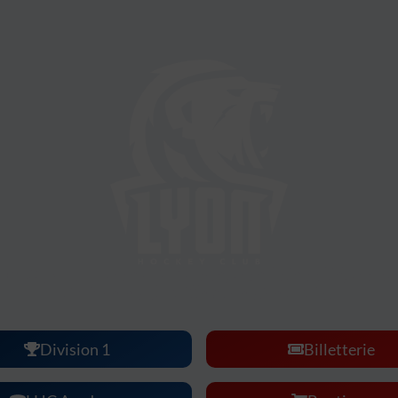
ockey Club :
une ambiance, une intensité, un s
à vivre en famille ou entre amis.
Division 1
Billetterie