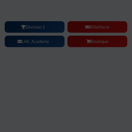
Lyon Hockey Club :
une ambiance, une intensité, un
spectacle à vivre en famille ou entre amis.
Division 1
Billetterie
LHC Academy
Boutique