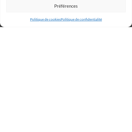
Préférences
Politique de cookies
Politique de confidentialité
Billetterie
Réservez votre place dès
maintenant et rugissez avec
les Lions !