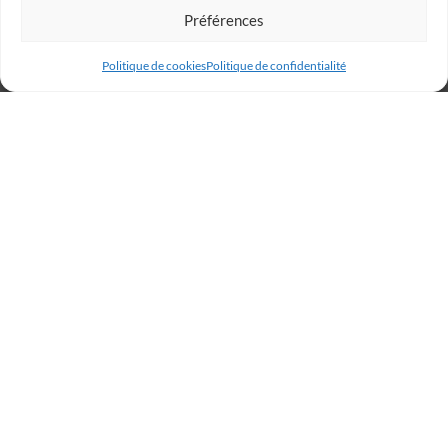
Préférences
Politique de cookies
Politique de confidentialité
Billetterie
Réservez votre place dès
maintenant et rugissez avec
les Lions !