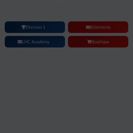
Lyon Hockey Club :
une ambiance, une intensité, un
spectacle à vivre en famille ou entre amis.
Division 1
Billetterie
LHC Academy
Boutique