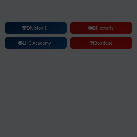
Lyon Hockey Club :
une ambiance, une intensité, un
spectacle à vivre en famille ou entre amis.
Division 1
Billetterie
LHC Academy
Boutique