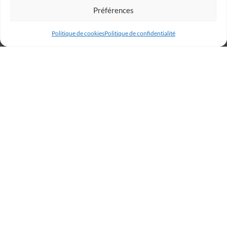
Préférences
Politique de cookies
Politique de confidentialité
Billetterie
Réservez votre place dès
maintenant et rugissez avec
les Lions !