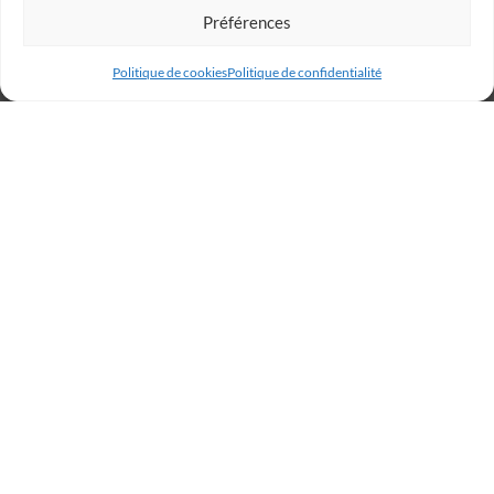
Préférences
Politique de cookies
Politique de confidentialité
Billetterie
Réservez votre place dès
maintenant et rugissez avec
les Lions !