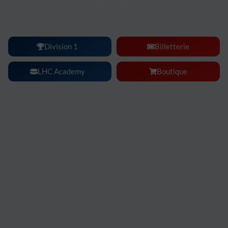
Lyon Hockey Club :
une ambiance, une intensité, un
spectacle à vivre en famille ou entre amis.
Division 1
Billetterie
LHC Academy
Boutique