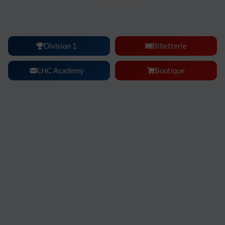
Lyon Hockey Club :
une ambiance, une intensité, un
spectacle à vivre en famille ou entre amis.
Division 1
Billetterie
LHC Academy
Boutique