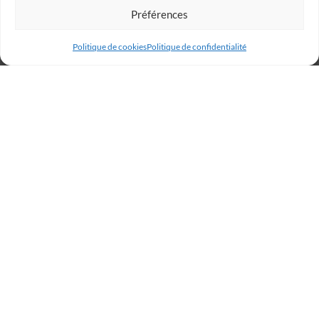
Préférences
Politique de cookies
Politique de confidentialité
Billetterie
Réservez votre place dès
maintenant et rugissez avec
les Lions !