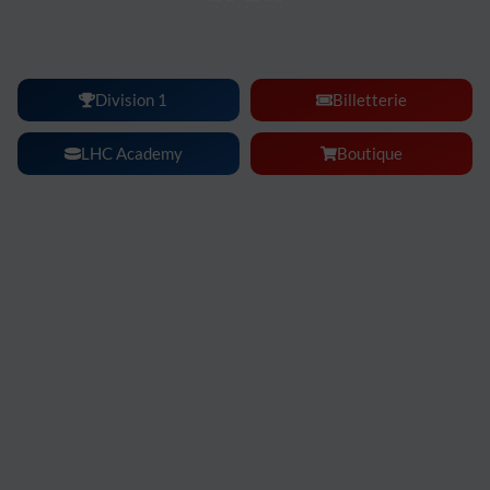
Lyon Hockey Club :
une ambiance, une intensité, un
spectacle à vivre en famille ou entre amis.
Division 1
Billetterie
LHC Academy
Boutique