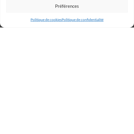
Préférences
Politique de cookies
Politique de confidentialité
Billetterie
Réservez votre place dès
maintenant et rugissez avec
les Lions !