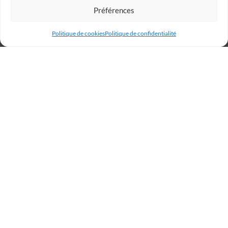
Préférences
Politique de cookies
Politique de confidentialité
Billetterie
Réservez votre place dès
maintenant et rugissez avec
les Lions !