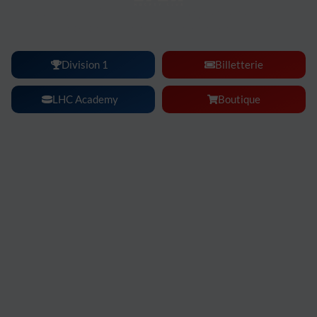
Lyon Hockey Club :
une ambiance, une intensité, un
spectacle à vivre en famille ou entre amis.
Division 1
Billetterie
LHC Academy
Boutique