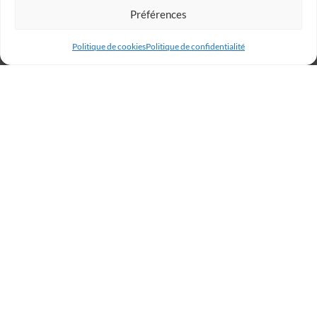
Préférences
Politique de cookies
Politique de confidentialité
Billetterie
Réservez votre place dès
maintenant et rugissez avec
les Lions !