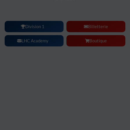
Lyon Hockey Club :
une ambiance, une intensité, un
spectacle à vivre en famille ou entre amis.
Division 1
Billetterie
LHC Academy
Boutique