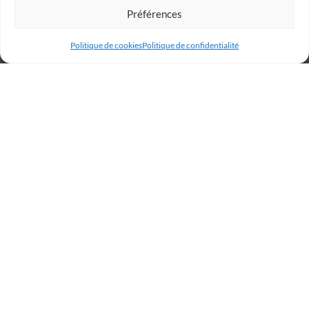
Préférences
Politique de cookies
Politique de confidentialité
Billetterie
Réservez votre place dès
maintenant et rugissez avec
les Lions !