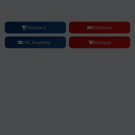
Lyon Hockey Club :
une ambiance, une intensité, un
spectacle à vivre en famille ou entre amis.
Division 1
Billetterie
LHC Academy
Boutique