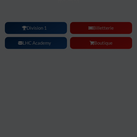
Lyon Hockey Club :
une ambiance, une intensité, un
spectacle à vivre en famille ou entre amis.
Division 1
Billetterie
LHC Academy
Boutique