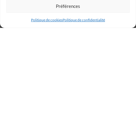
Préférences
Politique de cookies
Politique de confidentialité
Billetterie
Réservez votre place dès
maintenant et rugissez avec
les Lions !