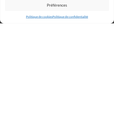
Préférences
Politique de cookies
Politique de confidentialité
Billetterie
Réservez votre place dès
maintenant et rugissez avec
les Lions !