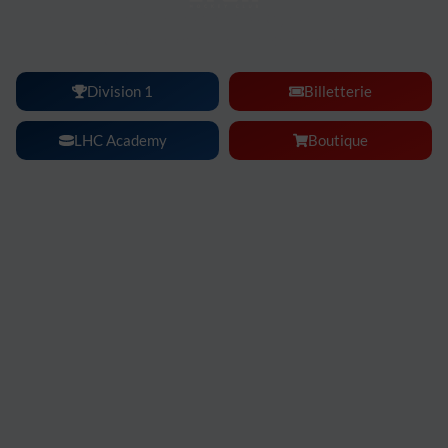
Lyon Hockey Club :
une ambiance, une intensité, un
spectacle à vivre en famille ou entre amis.
Division 1
Billetterie
LHC Academy
Boutique