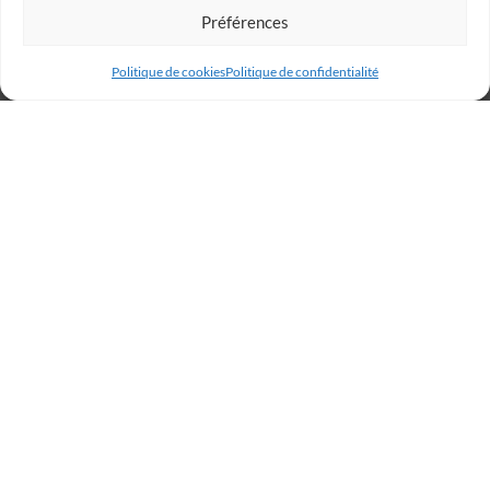
Préférences
Politique de cookies
Politique de confidentialité
Billetterie
Réservez votre place dès
maintenant et rugissez avec
les Lions !