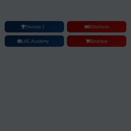
Lyon Hockey Club :
une ambiance, une intensité, un
spectacle à vivre en famille ou entre amis.
Division 1
Billetterie
LHC Academy
Boutique