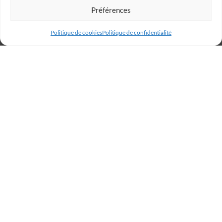
Préférences
Politique de cookies
Politique de confidentialité
Billetterie
Réservez votre place dès
maintenant et rugissez avec
les Lions !