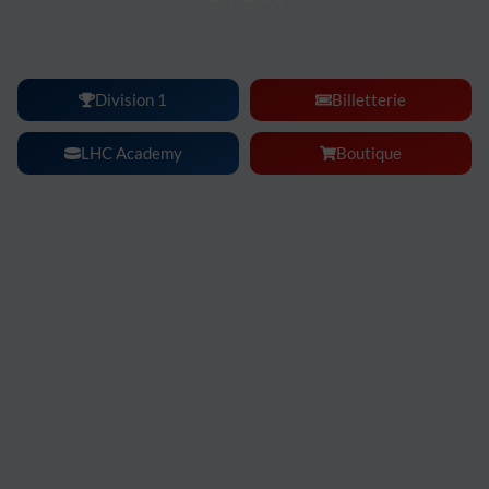
Lyon Hockey Club :
une ambiance, une intensité, un
spectacle à vivre en famille ou entre amis.
Division 1
Billetterie
LHC Academy
Boutique