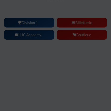
Lyon Hockey Club :
une ambiance, une intensité, un
spectacle à vivre en famille ou entre amis.
Division 1
Billetterie
LHC Academy
Boutique