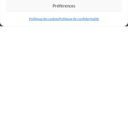
Préférences
Politique de cookies
Politique de confidentialité
Billetterie
Réservez votre place dès
maintenant et rugissez avec
les Lions !