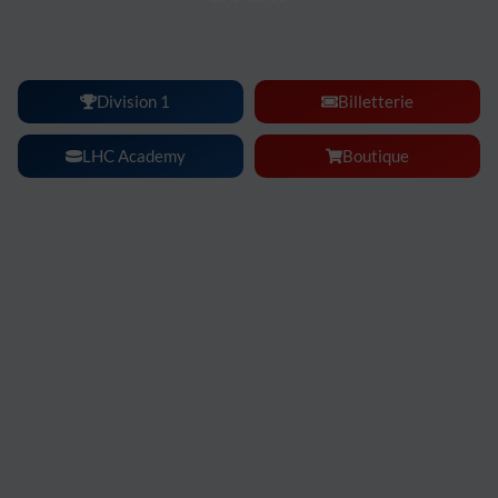
Lyon Hockey Club :
une ambiance, une intensité, un
spectacle à vivre en famille ou entre amis.
Division 1
Billetterie
LHC Academy
Boutique