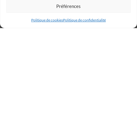
Préférences
Politique de cookies
Politique de confidentialité
Billetterie
Réservez votre place dès
maintenant et rugissez avec
les Lions !