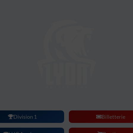
ockey Club :
une ambiance, une intensité, un s
à vivre en famille ou entre amis.
Division 1
Billetterie