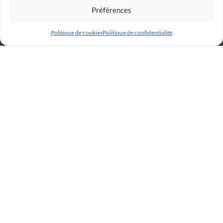
Préférences
Politique de cookies
Politique de confidentialité
Billetterie
Réservez votre place dès
maintenant et rugissez avec
les Lions !