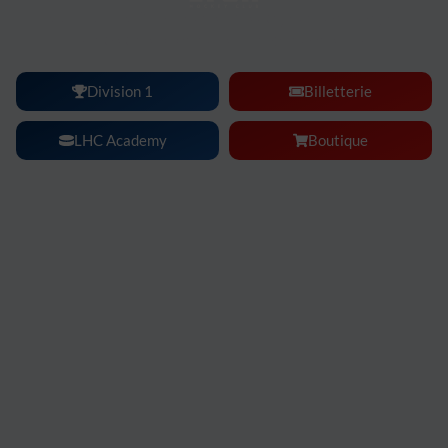
Lyon Hockey Club :
une ambiance, une intensité, un
spectacle à vivre en famille ou entre amis.
Division 1
Billetterie
LHC Academy
Boutique